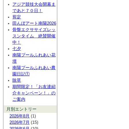
アジア競技大会開幕ま
であと７０日！
剪定
田んぼアート南陽2026
骨盤エクササイズレッ
スンタイム 絶賛開催
中！
七夕
南陽プールふれあい花
壇
南陽プールふれあい農
園日記①
除草
期間限定！「お友達紹
介キャンペーン！」の
ご案内
月別エントリー
2026年8月
(1)
2026年7月
(15)
2026年6月
(10)