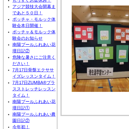
もうすぐお盆休み！
アジア競技大会開幕ま
であと５０日！
ボッチャ・モルック体
験会本日開催！
ボッチャ＆モルック体
験会のお知らせ
南陽プールふれあい花
壇日記②
危険な暑さにご注意く
ださい！
7月17日骨盤エクササ
イズレッスンタイム！
7月17日ZUMBA®プラ
スストレッチレッスン
タイム！
南陽プールふれあい花
壇日記①
南陽プールふれあい農
園日記②
今年初！