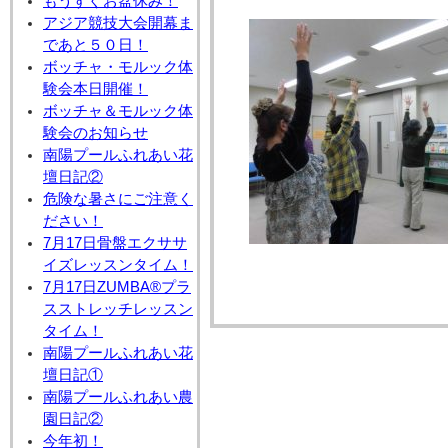
もうすぐお盆休み！
アジア競技大会開幕ま
であと５０日！
ボッチャ・モルック体
験会本日開催！
ボッチャ＆モルック体
験会のお知らせ
南陽プールふれあい花
壇日記②
危険な暑さにご注意く
ださい！
7月17日骨盤エクササ
イズレッスンタイム！
7月17日ZUMBA®プラ
スストレッチレッスン
タイム！
南陽プールふれあい花
壇日記①
南陽プールふれあい農
園日記②
今年初！