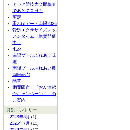
アジア競技大会開幕ま
であと７０日！
剪定
田んぼアート南陽2026
骨盤エクササイズレッ
スンタイム 絶賛開催
中！
七夕
南陽プールふれあい花
壇
南陽プールふれあい農
園日記①
除草
期間限定！「お友達紹
介キャンペーン！」の
ご案内
月別エントリー
2026年8月
(1)
2026年7月
(15)
2026年6月
(10)