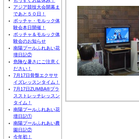
もうすぐお盆休み！
アジア競技大会開幕ま
であと５０日！
ボッチャ・モルック体
験会本日開催！
ボッチャ＆モルック体
験会のお知らせ
南陽プールふれあい花
壇日記②
危険な暑さにご注意く
ださい！
7月17日骨盤エクササ
イズレッスンタイム！
7月17日ZUMBA®プラ
スストレッチレッスン
タイム！
南陽プールふれあい花
壇日記①
南陽プールふれあい農
園日記②
今年初！