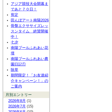
アジア競技大会開幕ま
であと７０日！
剪定
田んぼアート南陽2026
骨盤エクササイズレッ
スンタイム 絶賛開催
中！
七夕
南陽プールふれあい花
壇
南陽プールふれあい農
園日記①
除草
期間限定！「お友達紹
介キャンペーン！」の
ご案内
月別エントリー
2026年8月
(1)
2026年7月
(15)
2026年6月
(10)