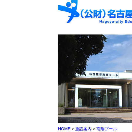
HOME
>
施設案内
>
南陽プール