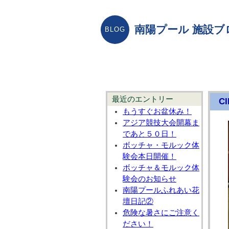
南陽プール 施設ブ
最近のエントリー
CI
もうすぐお盆休み！
アジア競技大会開幕ま
であと５０日！
ボッチャ・モルック体
験会本日開催！
ボッチャ＆モルック体
験会のお知らせ
南陽プールふれあい花
壇日記②
危険な暑さにご注意く
ださい！