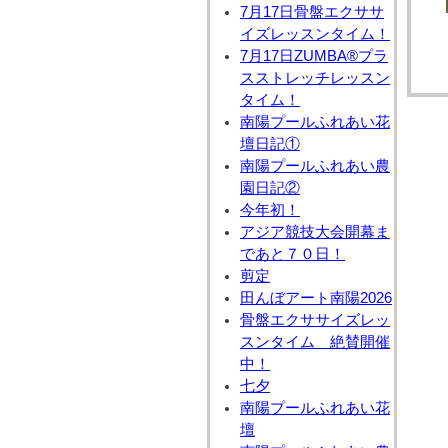
7月17日骨盤エクササ
イズレッスンタイム！
7月17日ZUMBA®プラ
スストレッチレッスン
タイム！
南陽プールふれあい花
壇日記①
南陽プールふれあい農
園日記②
今年初！
アジア競技大会開幕ま
であと７０日！
剪定
田んぼアート南陽2026
骨盤エクササイズレッ
スンタイム 絶賛開催
中！
七夕
南陽プールふれあい花
壇