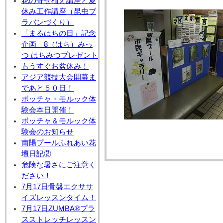
花の寄せ植え講座と夏
休み工作講座（昆虫ブ
ラバンづくり）
「まるはちの日」記念
企画 8（はち）みっ
つ はちみつプレゼント
もうすぐお盆休み！
アジア競技大会開幕ま
であと５０日！
ボッチャ・モルック体
験会本日開催！
ボッチャ＆モルック体
験会のお知らせ
南陽プールふれあい花
壇日記②
危険な暑さにご注意く
ださい！
7月17日骨盤エクササ
イズレッスンタイム！
7月17日ZUMBA®プラ
スストレッチレッスン