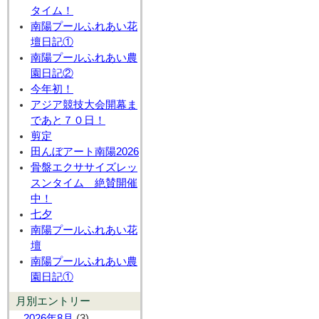
タイム！
南陽プールふれあい花
壇日記①
南陽プールふれあい農
園日記②
今年初！
アジア競技大会開幕ま
であと７０日！
剪定
田んぼアート南陽2026
骨盤エクササイズレッ
スンタイム 絶賛開催
中！
七夕
南陽プールふれあい花
壇
南陽プールふれあい農
園日記①
月別エントリー
2026年8月
(3)