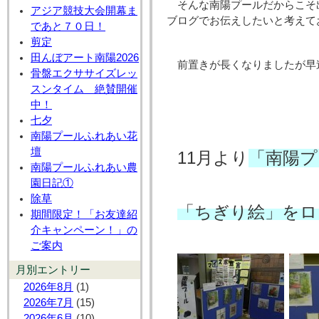
そんな南陽プールだからこそ
アジア競技大会開幕ま
ブログでお伝えしたいと考えて
であと７０日！
剪定
田んぼアート南陽2026
前置きが長くなりましたが早
骨盤エクササイズレッ
スンタイム 絶賛開催
中！
七夕
南陽プールふれあい花
壇
11月より
「南陽プ
南陽プールふれあい農
園日記①
除草
「ちぎり絵」をロ
期間限定！「お友達紹
介キャンペーン！」の
ご案内
月別エントリー
2026年8月
(1)
2026年7月
(15)
2026年6月
(10)