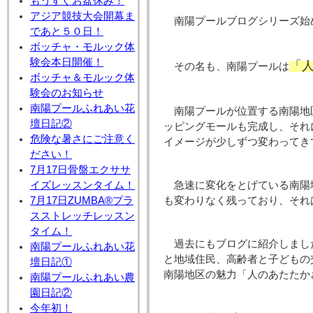
もうすぐお盆休み！
アジア競技大会開幕ま
南陽プールブログシリーズ始
であと５０日！
ボッチャ・モルック体
験会本日開催！
「
その名も、南陽プールは
ボッチャ＆モルック体
験会のお知らせ
南陽プールふれあい花
南陽プールが位置する南陽地
壇日記②
ッピングモールも完成し、それ
危険な暑さにご注意く
イメージが少しずつ変わってき
ださい！
7月17日骨盤エクササ
イズレッスンタイム！
急速に変化をとげている南陽
7月17日ZUMBA®プラ
も変わりなく残っており、それ
スストレッチレッスン
タイム！
過去にもブログに紹介しまし
南陽プールふれあい花
と地域住民、高齢者と子どもの
壇日記①
南陽地区の魅力「人のあたたか
南陽プールふれあい農
園日記②
今年初！