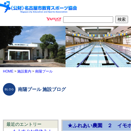
HOME
>
施設案内
>
南陽プール
南陽プール 施設ブログ
最近のエントリー
★ふれあい農園 ２ イモ