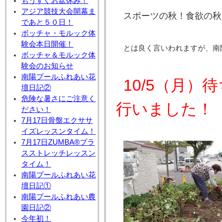
もうすぐお盆休み！
アジア競技大会開幕ま
スポーツの秋！食欲の秋
であと５０日！
ボッチャ・モルック体
験会本日開催！
とは良く言いわれますが、南
ボッチャ＆モルック体
験会のお知らせ
南陽プールふれあい花
10/5（月
壇日記②
危険な暑さにご注意く
行いました！
ださい！
7月17日骨盤エクササ
イズレッスンタイム！
7月17日ZUMBA®プラ
スストレッチレッスン
タイム！
南陽プールふれあい花
壇日記①
南陽プールふれあい農
園日記②
今年初！