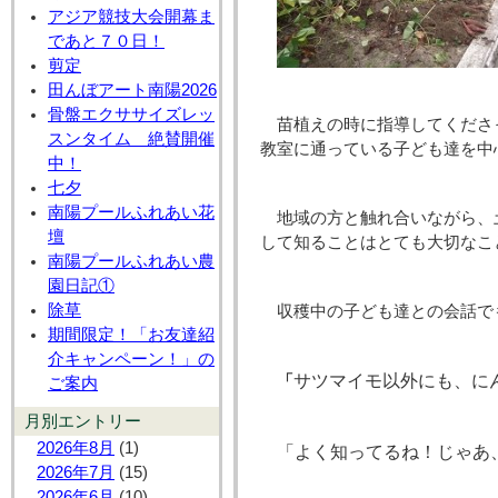
アジア競技大会開幕ま
であと７０日！
剪定
田んぼアート南陽2026
骨盤エクササイズレッ
苗植えの時に指導してくださ
スンタイム 絶賛開催
教室に通っている子ども達を中
中！
七夕
南陽プールふれあい花
地域の方と触れ合いながら、
壇
して知ることはとても大切なこ
南陽プールふれあい農
園日記①
除草
収穫中の子ども達との会話で
期間限定！「お友達紹
介キャンペーン！」の
サツマイモ以外にも、に
「
ご案内
月別エントリー
2026年8月
(1)
「よく知ってるね！じゃあ
2026年7月
(15)
2026年6月
(10)