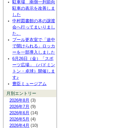
駐車場 南側一列前向
駐車の表示を改善しま
した
中村図書館の本の譲渡
会へ行ってまいりまし
た。
プール更衣室で「途中
で開けられる」ロッカ
ーを一部導入しました
6月26日（金）「スポ
ーツ広場」（バドミン
トン・卓球）開催しま
す♪
豊臣ミュージアム
月別エントリー
2026年8月
(3)
2026年7月
(9)
2026年6月
(14)
2026年5月
(4)
2026年4月
(10)