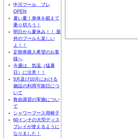
中川プール プレ
OPEN
暑い夏！身体を鍛えて
乗り切ろう！
明日から夏休み！！ 屋
外のプールも楽しい
よ！！
定期券購入希望のお客
様へ
今週は、気温（猛暑
日）に注意！！
9月及び10月における
施設の利用可能日につ
いて
救命講習の実施につい
て
シャワーブース用椅子
60インチの大型ディス
プレイが使えるように
なりました！