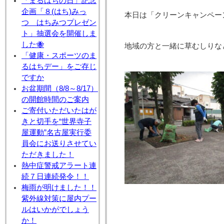
「まるはちの日」記念
企画「８(はち)みっ
本日は「クリーンキャンペーン
つ はちみつプレゼン
ト」抽選会を開催しま
した🐝
地域の方と一緒に草むしりな
「健康・スポーツのま
るはちデー」をご存じ
ですか
お盆期間（8/8～8/17）
の開館時間のご案内
ご寄付いただいたはが
きと切手を“世界寺子
屋運動”名古屋実行委
員会にお送りさせてい
ただきました！
熱中症警戒アラート連
続７日連続発令！！
梅雨が明けました！！
紫外線対策に屋内プー
ルはいかがでしょう
か！