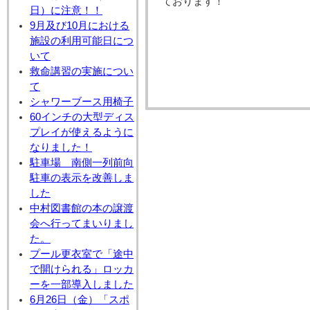
ております！
日）に注意！！
9月及び10月における
施設の利用可能日につ
いて
救命講習の実施につい
て
シャワーブース用椅子
60インチの大型ディス
プレイが使えるように
なりました！
駐車場 南側一列前向
駐車の表示を改善しま
した
中村図書館の本の譲渡
会へ行ってまいりまし
た。
プール更衣室で「途中
で開けられる」ロッカ
ーを一部導入しました
6月26日（金）「スポ