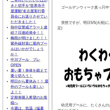
ご寄付いただいたはが
きと切手を“世界寺子
ゴールデンウィーク真っ只中
屋運動”名古屋実行委
員会にお送りさせてい
ただきました！
突然ですが、明日5/5(火祝)
熱中症警戒アラート連
定)
続７日連続発令！！
梅雨が明けました！！
紫外線対策に屋内プー
ルはいかがでしょう
か！
中川プール プレ
OPEN
暑い夏！身体を鍛えて
乗り切ろう！
明日から夏休み！！ 屋
外のプールも楽しい
よ！！
定期券購入希望のお客
様へ
幼児用プールに、たくさんの
今週は、気温（猛暑