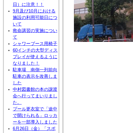
日）に注意！！
9月及び10月における
施設の利用可能日につ
いて
救命講習の実施につい
て
シャワーブース用椅子
60インチの大型ディス
プレイが使えるように
なりました！
駐車場 南側一列前向
駐車の表示を改善しま
した
中村図書館の本の譲渡
会へ行ってまいりまし
た。
プール更衣室で「途中
で開けられる」ロッカ
ーを一部導入しました
6月26日（金）「スポ