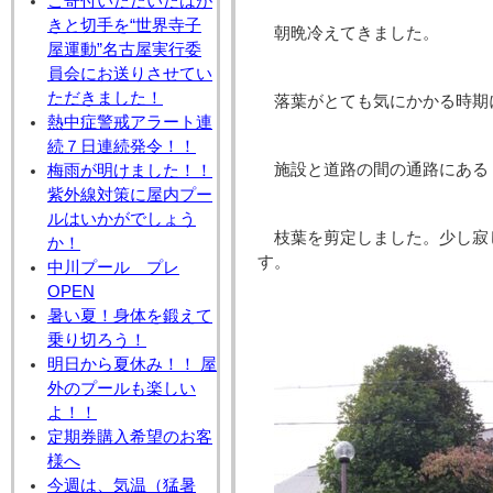
ご寄付いただいたはが
きと切手を“世界寺子
朝晩冷えてきました。
屋運動”名古屋実行委
員会にお送りさせてい
ただきました！
落葉がとても気にかかる時期
熱中症警戒アラート連
続７日連続発令！！
施設と道路の間の通路にある
梅雨が明けました！！
紫外線対策に屋内プー
ルはいかがでしょう
枝葉を剪定しました。
少し寂
か！
す。
中川プール プレ
OPEN
暑い夏！身体を鍛えて
乗り切ろう！
明日から夏休み！！ 屋
外のプールも楽しい
よ！！
定期券購入希望のお客
様へ
今週は、気温（猛暑