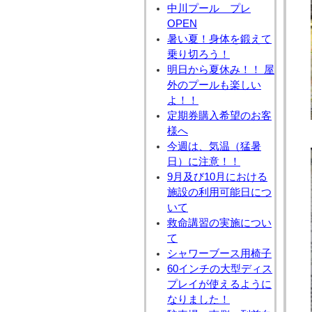
中川プール プレ
OPEN
暑い夏！身体を鍛えて
乗り切ろう！
明日から夏休み！！ 屋
外のプールも楽しい
よ！！
定期券購入希望のお客
様へ
今週は、気温（猛暑
日）に注意！！
9月及び10月における
施設の利用可能日につ
いて
救命講習の実施につい
て
シャワーブース用椅子
60インチの大型ディス
プレイが使えるように
なりました！