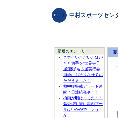
中村スポーツセン
最近のエントリー
夏
ご寄付いただいたはが
きと切手を“世界寺子
屋運動”名古屋実行委
員会にお送りさせてい
ただきました！
熱中症警戒アラート連
続７日連続発令！！
梅雨が明けました！！
紫外線対策に屋内プー
ルはいかがでしょう
か！