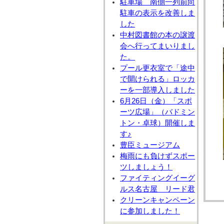
駐車場 南側一列前向
駐車の表示を改善しま
した
中村図書館の本の譲渡
会へ行ってまいりまし
た。
プール更衣室で「途中
で開けられる」ロッカ
ーを一部導入しました
6月26日（金）「スポ
ーツ広場」（バドミン
トン・卓球）開催しま
す♪
豊臣ミュージアム
梅雨にも負けずスポー
ツしましょう！
ファイティングイーグ
ルス名古屋 リード君
クリーンキャンペーン
に参加しました！