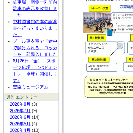
駐車場 南側一列前向
駐車の表示を改善しま
した
中村図書館の本の譲渡
会へ行ってまいりまし
た。
プール更衣室で「途中
で開けられる」ロッカ
ーを一部導入しました
6月26日（金）「スポ
ーツ広場」（バドミン
トン・卓球）開催しま
す♪
豊臣ミュージアム
月別エントリー
2026年8月
(3)
2026年7月
(9)
2026年6月
(14)
2026年5月
(4)
2026年4月
(10)