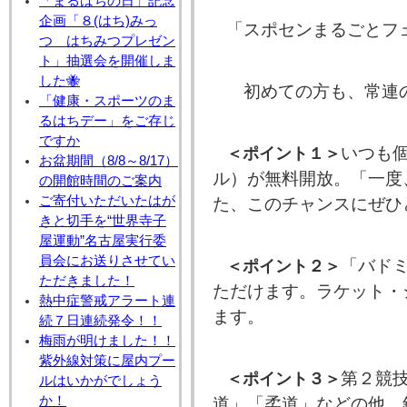
「まるはちの日」記念
企画「８(はち)みっ
「スポセンまるごとフ
つ はちみつプレゼン
ト」抽選会を開催しま
した🐝
初めての方も、常連の
「健康・スポーツのま
るはちデー」をご存じ
ですか
＜ポイント１＞
いつも
お盆期間（8/8～8/17）
ル）が無料開放。
「一度
の開館時間のご案内
ご寄付いただいたはが
た、このチャンスにぜひ
きと切手を“世界寺子
屋運動”名古屋実行委
員会にお送りさせてい
＜ポイント２＞
「バド
ただきました！
ただけます。ラケット・
熱中症警戒アラート連
ます。
続７日連続発令！！
梅雨が明けました！！
紫外線対策に屋内プー
＜ポイント３＞
第２競
ルはいかがでしょう
か！
道」「柔道」などの他、