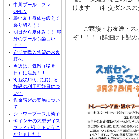
中川プール プレ
けます。（社交ダンスの
OPEN
暑い夏！身体を鍛えて
乗り切ろう！
ご家族・お友達・スポ
明日から夏休み！！ 屋
ぞ！！！（詳細は下記の
外のプールも楽しい
よ！！
定期券購入希望のお客
様へ
今週は、気温（猛暑
日）に注意！！
9月及び10月における
施設の利用可能日につ
いて
救命講習の実施につい
て
シャワーブース用椅子
60インチの大型ディス
プレイが使えるように
なりました！