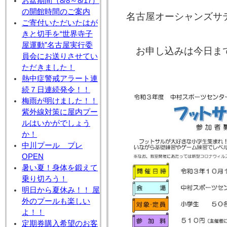
お盆期間（8/8～8/17）
の開館時間のご案内
名古屋オーシャンズサ
ご寄付いただいたはが
きと切手を“世界寺子
屋運動”名古屋実行委
お申し込みは今日まで
員会にお送りさせてい
ただきました！
熱中症警戒アラート連
続７日連続発令！！
梅雨が明けました！！
紫外線対策に屋内プー
ルはいかがでしょう
か！
中川プール プレ
OPEN
暑い夏！身体を鍛えて
乗り切ろう！
明日から夏休み！！ 屋
外のプールも楽しい
よ！！
定期券購入希望のお客