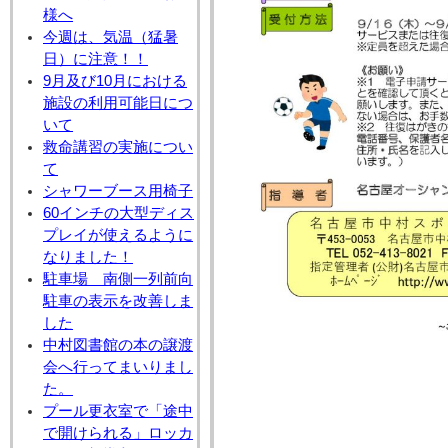
様へ
今週は、気温（猛暑
日）に注意！！
9月及び10月における
施設の利用可能日につ
いて
救命講習の実施につい
て
シャワーブース用椅子
60インチの大型ディス
プレイが使えるように
なりました！
駐車場 南側一列前向
駐車の表示を改善しま
した
中村図書館の本の譲渡
会へ行ってまいりまし
た。
プール更衣室で「途中
で開けられる」ロッカ