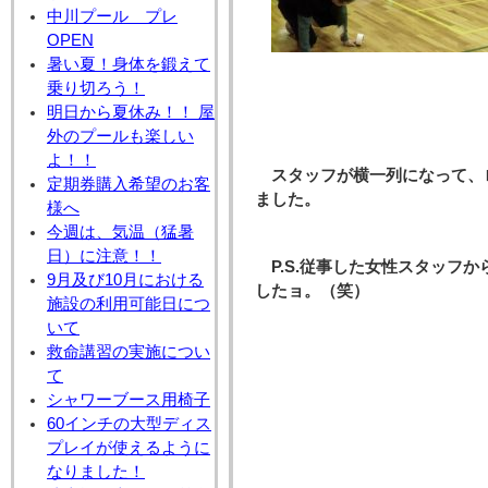
中川プール プレ
OPEN
暑い夏！身体を鍛えて
乗り切ろう！
明日から夏休み！！ 屋
外のプールも楽しい
よ！！
スタッフが横一列になって、
定期券購入希望のお客
ました。
様へ
今週は、気温（猛暑
日）に注意！！
P.S.
従事した女性スタッフか
9月及び10月における
したョ。（笑）
施設の利用可能日につ
いて
救命講習の実施につい
て
シャワーブース用椅子
60インチの大型ディス
プレイが使えるように
なりました！