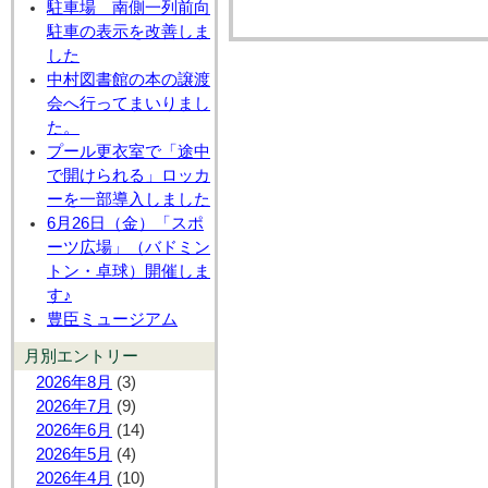
駐車場 南側一列前向
駐車の表示を改善しま
した
中村図書館の本の譲渡
会へ行ってまいりまし
た。
プール更衣室で「途中
で開けられる」ロッカ
ーを一部導入しました
6月26日（金）「スポ
ーツ広場」（バドミン
トン・卓球）開催しま
す♪
豊臣ミュージアム
月別エントリー
2026年8月
(3)
2026年7月
(9)
2026年6月
(14)
2026年5月
(4)
2026年4月
(10)