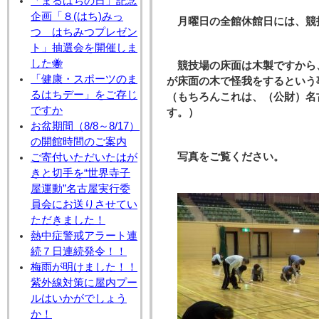
「まるはちの日」記念
企画「８(はち)みっ
月曜日の全館休館日には、競
つ はちみつプレゼン
ト」抽選会を開催しま
した🐝
競技場の床面は木製ですから
「健康・スポーツのま
が床面の木で怪我をするという
るはちデー」をご存じ
（もちろんこれは、（公財）名
ですか
す。）
お盆期間（8/8～8/17）
の開館時間のご案内
写真をご覧ください。
ご寄付いただいたはが
きと切手を“世界寺子
屋運動”名古屋実行委
員会にお送りさせてい
ただきました！
熱中症警戒アラート連
続７日連続発令！！
梅雨が明けました！！
紫外線対策に屋内プー
ルはいかがでしょう
か！