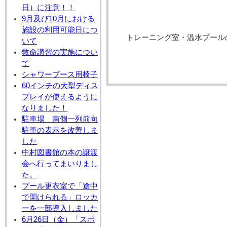
日）に注意！！
9月及び10月における
施設の利用可能日につ
トレーニング室・温水プール
いて
救命講習の実施につい
て
シャワーブース用椅子
60インチの大型ディス
プレイが使えるように
なりました！
駐車場 南側一列前向
駐車の表示を改善しま
した
中村図書館の本の譲渡
会へ行ってまいりまし
た。
プール更衣室で「途中
で開けられる」ロッカ
ーを一部導入しました
6月26日（金）「スポ