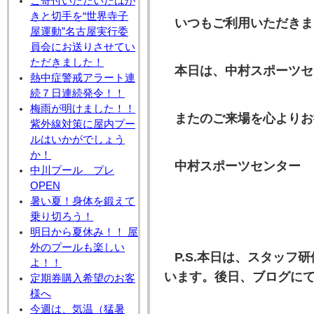
ご寄付いただいたはが
きと切手を“世界寺子
いつもご利用いただきま
屋運動”名古屋実行委
員会にお送りさせてい
ただきました！
本日は、中村スポーツセ
熱中症警戒アラート連
続７日連続発令！！
梅雨が明けました！！
またのご来場を心よりお
紫外線対策に屋内プー
ルはいかがでしょう
か！
中村スポーツセンター 
中川プール プレ
OPEN
暑い夏！身体を鍛えて
乗り切ろう！
明日から夏休み！！ 屋
外のプールも楽しい
P.S.本日は、スタッ
よ！！
います。後日、ブログに
定期券購入希望のお客
様へ
今週は、気温（猛暑