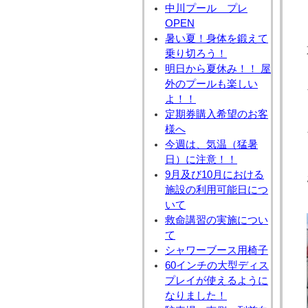
中川プール プレ
OPEN
暑い夏！身体を鍛えて
乗り切ろう！
明日から夏休み！！ 屋
外のプールも楽しい
よ！！
定期券購入希望のお客
様へ
今週は、気温（猛暑
日）に注意！！
9月及び10月における
施設の利用可能日につ
いて
救命講習の実施につい
て
シャワーブース用椅子
60インチの大型ディス
プレイが使えるように
なりました！