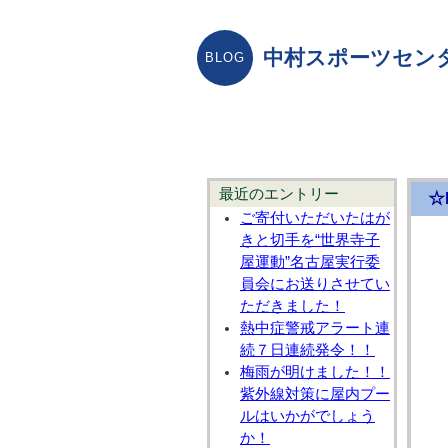
中村スポーツセン
最近のエントリー
☆
ご寄付いただいたはが
きと切手を“世界寺子
屋運動”名古屋実行委
員会にお送りさせてい
ただきました！
熱中症警戒アラート連
続７日連続発令！！
梅雨が明けました！！
紫外線対策に屋内プー
ルはいかがでしょう
か！