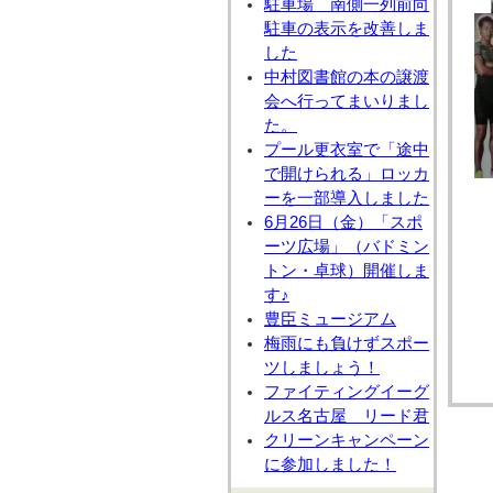
駐車場 南側一列前向
駐車の表示を改善しま
した
中村図書館の本の譲渡
会へ行ってまいりまし
た。
プール更衣室で「途中
で開けられる」ロッカ
ーを一部導入しました
6月26日（金）「スポ
ーツ広場」（バドミン
トン・卓球）開催しま
す♪
豊臣ミュージアム
梅雨にも負けずスポー
ツしましょう！
ファイティングイーグ
ルス名古屋 リード君
クリーンキャンペーン
に参加しました！