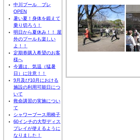
中川プール プレ
OPEN
暑い夏！身体を鍛えて
乗り切ろう！
明日から夏休み！！ 屋
外のプールも楽しい
よ！！
定期券購入希望のお客
様へ
今週は、気温（猛暑
日）に注意！！
9月及び10月における
施設の利用可能日につ
いて
救命講習の実施につい
て
シャワーブース用椅子
60インチの大型ディス
プレイが使えるように
なりました！