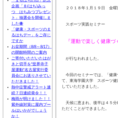
「まるはちの日」記念
企画「８(はち)みっ
２０１８年１月１９日 金曜
つ はちみつプレゼン
ト」抽選会を開催しま
した🐝
スポーツ実践セミナー
「健康・スポーツのま
るはちデー」をご存じ
『運動で楽しく健康づ
ですか
お盆期間（8/8～8/17）
の開館時間のご案内
ご寄付いただいたはが
が行なわれました。
きと切手を“世界寺子
屋運動”名古屋実行委
今回のセミナーでは、「健康
員会にお送りさせてい
て、東海学園大学 スポーツ健
ただきました！
していただきました。
熱中症警戒アラート連
続７日連続発令！！
梅雨が明けました！！
天候に恵まれ、後半は４５分
紫外線対策に屋内プー
ただくことができました。
ルはいかがでしょう
か！