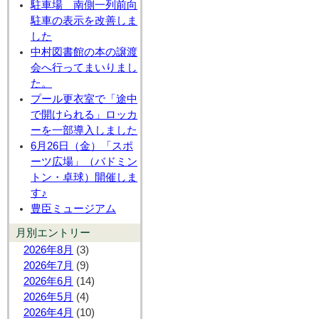
駐車場 南側一列前向
駐車の表示を改善しま
した
中村図書館の本の譲渡
会へ行ってまいりまし
た。
プール更衣室で「途中
で開けられる」ロッカ
ーを一部導入しました
6月26日（金）「スポ
ーツ広場」（バドミン
トン・卓球）開催しま
す♪
豊臣ミュージアム
月別エントリー
2026年8月
(3)
2026年7月
(9)
2026年6月
(14)
2026年5月
(4)
2026年4月
(10)