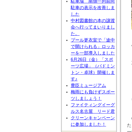
駐車場 南側一列前向
駐車の表示を改善しま
した
中村図書館の本の譲渡
会へ行ってまいりまし
た。
プール更衣室で「途中
で開けられる」ロッカ
ーを一部導入しました
6月26日（金）「スポ
ーツ広場」（バドミン
トン・卓球）開催しま
平
す♪
を
豊臣ミュージアム
梅雨にも負けずスポー
ツしましょう！
ファイティングイーグ
ルス名古屋 リード君
クリーンキャンペーン
に参加しました！
た
一