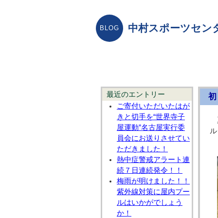
中村スポーツセン
最近のエントリー
初
ご寄付いただいたはが
きと切手を“世界寺子
屋運動”名古屋実行委
ル
員会にお送りさせてい
ただきました！
熱中症警戒アラート連
続７日連続発令！！
梅雨が明けました！！
紫外線対策に屋内プー
ルはいかがでしょう
か！