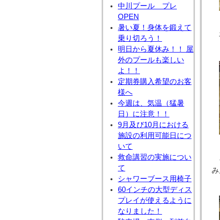
中川プール プレ
OPEN
暑い夏！身体を鍛えて
乗り切ろう！
明日から夏休み！！ 屋
外のプールも楽しい
よ！！
定期券購入希望のお客
様へ
今週は、気温（猛暑
日）に注意！！
9月及び10月における
施設の利用可能日につ
いて
救命講習の実施につい
て
み
シャワーブース用椅子
60インチの大型ディス
プレイが使えるように
なりました！