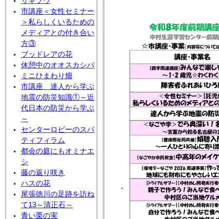
サギソウ
市講座＜女性セミナー
＞私らしくいるための
メディアとの付き合い
方③
ブッドレアの花
休憩中のオオスカシバ
ミニひまわり畑
市講座 達人から学ぶ
地震の防災知識①～近
代日本の防災から学ぶ
～
センターロビーのスパ
ティフィラム
都会の庭にもオミナエ
シ
藤の返り咲き
ハスの花
尾張徳川の足跡を訪ね
て13～清正石～
青い栗の実