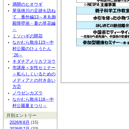
満開のヒオウギ
尾張徳川の足跡を訪ね
て 番外編13～本丸御
殿障壁画・夏の草花編
～
ミソハギの開花
なかむら散歩119～中
村公園のひょうたん
´26～
キダチアメリカフヨウ
市講座＜女性セミナー
＞私らしくいるための
メディアとの付き合い
方②
ノウゼンカズラ
なかむら散歩118～中
村公園夏まつり～
月別エントリー
2026年8月
(15)
2026年7月
(33)