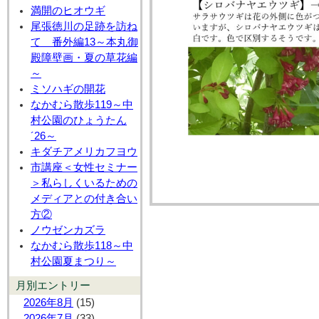
満開のヒオウギ
尾張徳川の足跡を訪ね
て 番外編13～本丸御
殿障壁画・夏の草花編
～
ミソハギの開花
なかむら散歩119～中
村公園のひょうたん
´26～
キダチアメリカフヨウ
市講座＜女性セミナー
＞私らしくいるための
メディアとの付き合い
方②
ノウゼンカズラ
なかむら散歩118～中
村公園夏まつり～
月別エントリー
2026年8月
(15)
2026年7月
(33)