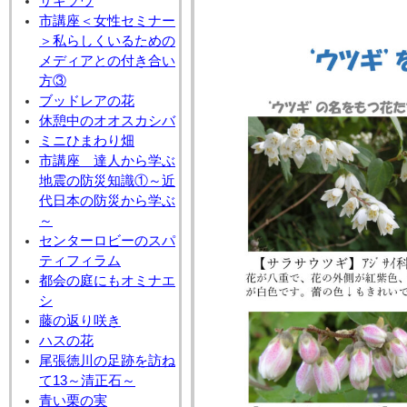
サギソウ
市講座＜女性セミナー
＞私らしくいるための
メディアとの付き合い
方③
ブッドレアの花
休憩中のオオスカシバ
ミニひまわり畑
市講座 達人から学ぶ
地震の防災知識①～近
代日本の防災から学ぶ
～
センターロビーのスパ
ティフィラム
都会の庭にもオミナエ
シ
藤の返り咲き
ハスの花
尾張徳川の足跡を訪ね
て13～清正石～
青い栗の実