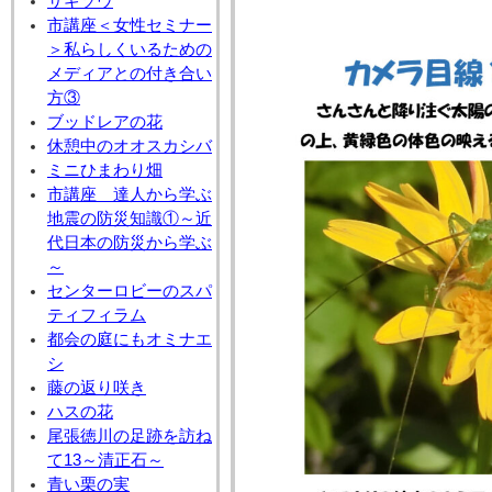
サギソウ
市講座＜女性セミナー
＞私らしくいるための
メディアとの付き合い
方③
ブッドレアの花
休憩中のオオスカシバ
ミニひまわり畑
市講座 達人から学ぶ
地震の防災知識①～近
代日本の防災から学ぶ
～
センターロビーのスパ
ティフィラム
都会の庭にもオミナエ
シ
藤の返り咲き
ハスの花
尾張徳川の足跡を訪ね
て13～清正石～
青い栗の実