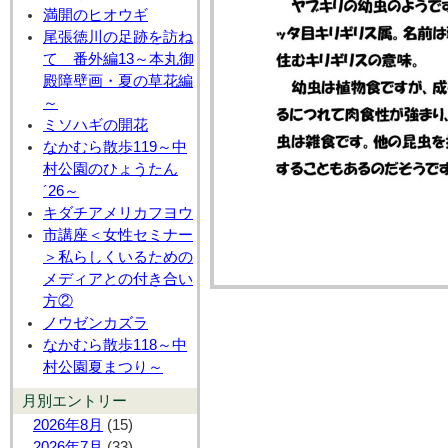
満開のヒオウギ
尾張徳川の足跡を訪ね
て 番外編13～本丸御
殿障壁画・夏の草花編
～
ミソハギの開花
なかむら散歩119～中
村公園のひょうたん
´26～
キダチアメリカフヨウ
市講座＜女性セミナー
＞私らしくいるための
メディアとの付き合い
方②
ノウゼンカズラ
なかむら散歩118～中
村公園夏まつり～
月別エントリー
2026年8月
(15)
2026年7月
(33)