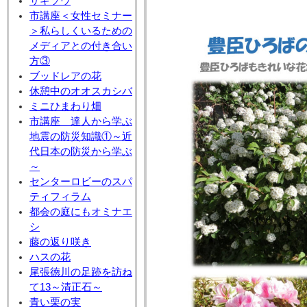
サギソウ
市講座＜女性セミナー
＞私らしくいるための
メディアとの付き合い
方③
ブッドレアの花
休憩中のオオスカシバ
ミニひまわり畑
市講座 達人から学ぶ
地震の防災知識①～近
代日本の防災から学ぶ
～
センターロビーのスパ
ティフィラム
都会の庭にもオミナエ
シ
藤の返り咲き
ハスの花
尾張徳川の足跡を訪ね
て13～清正石～
青い栗の実