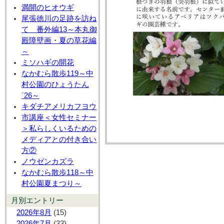
満開のヒオウギ
尾張徳川の足跡を訪ね
て 番外編13～本丸御
殿障壁画・夏の草花編
～
ミソハギの開花
なかむら散歩119～中
村公園のひょうたん
´26～
キダチアメリカフヨウ
市講座＜女性セミナー
＞私らしくいるための
メディアとの付き合い
方②
ノウゼンカズラ
なかむら散歩118～中
村公園夏まつり～
月別エントリー
2026年8月
(15)
2026年7月
(33)