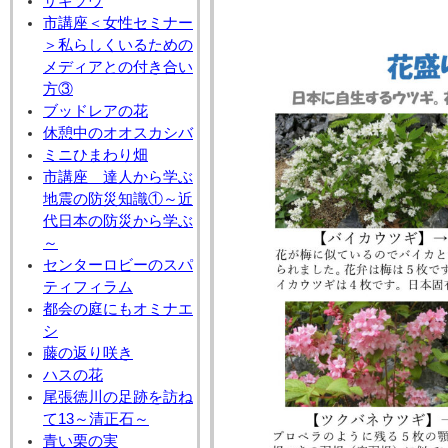
サギソウ
市講座＜女性セミナー
＞私らしくいるための
メディアとの付き合い
方③
ブッドレアの花
休憩中のオオスカシバ
ミニひまわり畑
市講座 達人から学ぶ
地震の防災知識①～近
代日本の防災から学ぶ
～
センターロビーのスパ
ティフィラム
都会の庭にもオミナエ
シ
藤の返り咲き
ハスの花
尾張徳川の足跡を訪ね
て13～清正石～
青い栗の実