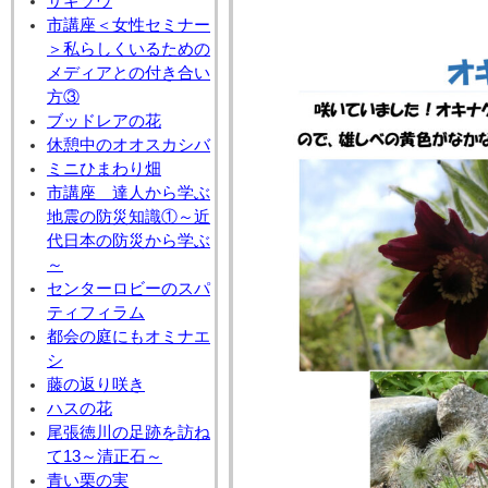
サギソウ
市講座＜女性セミナー
＞私らしくいるための
メディアとの付き合い
方③
ブッドレアの花
休憩中のオオスカシバ
ミニひまわり畑
市講座 達人から学ぶ
地震の防災知識①～近
代日本の防災から学ぶ
～
センターロビーのスパ
ティフィラム
都会の庭にもオミナエ
シ
藤の返り咲き
ハスの花
尾張徳川の足跡を訪ね
て13～清正石～
青い栗の実