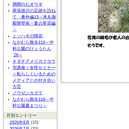
満開のヒオウギ
尾張徳川の足跡を訪ね
て 番外編13～本丸御
殿障壁画・夏の草花編
～
ミソハギの開花
なかむら散歩119～中
村公園のひょうたん
´26～
キダチアメリカフヨウ
市講座＜女性セミナー
＞私らしくいるための
メディアとの付き合い
方②
ノウゼンカズラ
なかむら散歩118～中
村公園夏まつり～
月別エントリー
2026年8月
(15)
2026年7月
(33)