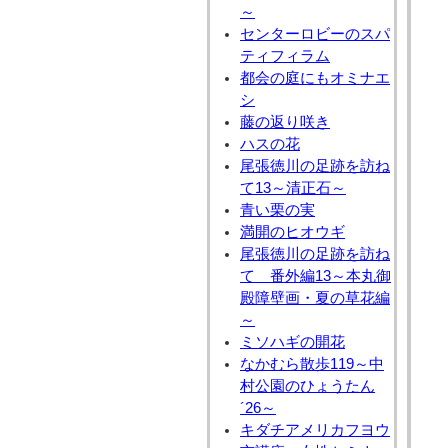
～
センターロビーのスパ
ティフィラム
都会の庭にもオミナエ
シ
藤の返り咲き
ハスの花
尾張徳川の足跡を訪ね
て13～清正石～
青い栗の実
満開のヒオウギ
尾張徳川の足跡を訪ね
て 番外編13～本丸御
殿障壁画・夏の草花編
～
ミソハギの開花
なかむら散歩119～中
村公園のひょうたん
´26～
キダチアメリカフヨウ