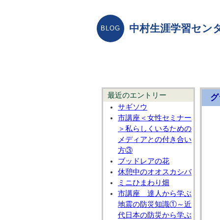
中村生涯学習センタ
最近のエントリー
グ
サギソウ
市講座＜女性セミナー
＞私らしくいるための
メディアとの付き合い
方③
ブッドレアの花
休憩中のオオスカシバ
ミニひまわり畑
市講座 達人から学ぶ
地震の防災知識①～近
代日本の防災から学ぶ