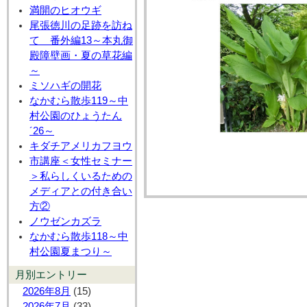
満開のヒオウギ
尾張徳川の足跡を訪ね
て 番外編13～本丸御
殿障壁画・夏の草花編
～
ミソハギの開花
なかむら散歩119～中
村公園のひょうたん
´26～
キダチアメリカフヨウ
市講座＜女性セミナー
＞私らしくいるための
メディアとの付き合い
方②
ノウゼンカズラ
なかむら散歩118～中
村公園夏まつり～
月別エントリー
2026年8月
(15)
2026年7月
(33)