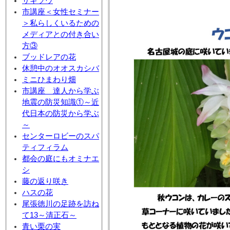
サギソウ
市講座＜女性セミナー
＞私らしくいるための
メディアとの付き合い
方③
ブッドレアの花
休憩中のオオスカシバ
ミニひまわり畑
市講座 達人から学ぶ
地震の防災知識①～近
代日本の防災から学ぶ
～
センターロビーのスパ
ティフィラム
都会の庭にもオミナエ
シ
藤の返り咲き
ハスの花
尾張徳川の足跡を訪ね
て13～清正石～
青い栗の実