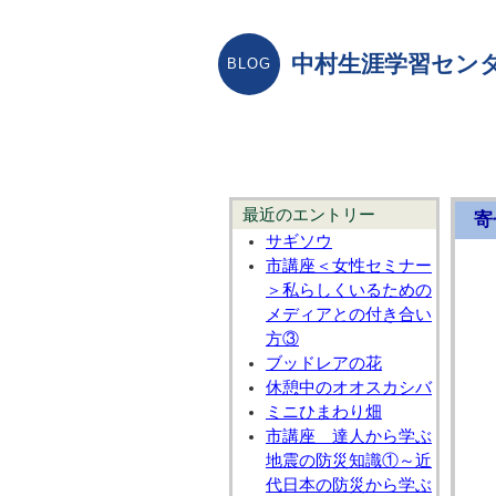
中村生涯学習センタ
最近のエントリー
寄
サギソウ
市講座＜女性セミナー
＞私らしくいるための
メディアとの付き合い
方③
ブッドレアの花
休憩中のオオスカシバ
ミニひまわり畑
市講座 達人から学ぶ
地震の防災知識①～近
代日本の防災から学ぶ