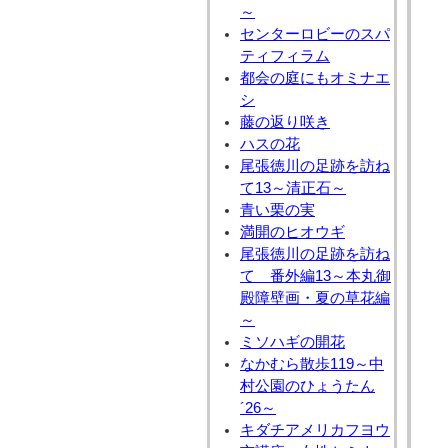
～
センターロビーのスパ
ティフィラム
都会の庭にもオミナエ
シ
藤の返り咲き
ハスの花
尾張徳川の足跡を訪ね
て13～清正石～
青い栗の実
満開のヒオウギ
尾張徳川の足跡を訪ね
て 番外編13～本丸御
殿障壁画・夏の草花編
～
ミソハギの開花
なかむら散歩119～中
村公園のひょうたん
´26～
キダチアメリカフヨウ