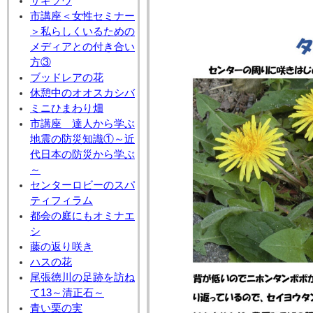
サギソウ
市講座＜女性セミナー
＞私らしくいるための
メディアとの付き合い
方③
ブッドレアの花
休憩中のオオスカシバ
ミニひまわり畑
市講座 達人から学ぶ
地震の防災知識①～近
代日本の防災から学ぶ
～
センターロビーのスパ
ティフィラム
都会の庭にもオミナエ
シ
藤の返り咲き
ハスの花
尾張徳川の足跡を訪ね
て13～清正石～
青い栗の実