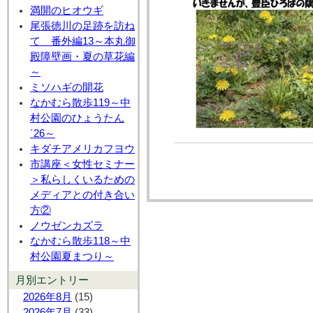
満開のヒオウギ
尾張徳川の足跡を訪ね
て 番外編13～本丸御
殿障壁画・夏の草花編
～
ミソハギの開花
なかむら散歩119～中
村公園のひょうたん
´26～
キダチアメリカフヨウ
市講座＜女性セミナー
＞私らしくいるための
メディアとの付き合い
方②
ノウゼンカズラ
なかむら散歩118～中
村公園夏まつり～
月別エントリー
2026年8月
(15)
2026年7月
(33)