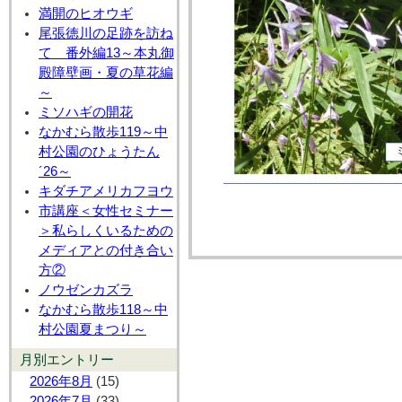
満開のヒオウギ
尾張徳川の足跡を訪ね
て 番外編13～本丸御
殿障壁画・夏の草花編
～
ミソハギの開花
なかむら散歩119～中
村公園のひょうたん
´26～
キダチアメリカフヨウ
市講座＜女性セミナー
＞私らしくいるための
メディアとの付き合い
方②
ノウゼンカズラ
なかむら散歩118～中
村公園夏まつり～
月別エントリー
2026年8月
(15)
2026年7月
(33)