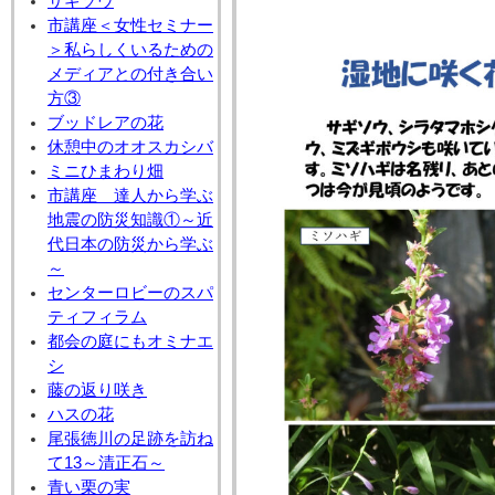
サギソウ
市講座＜女性セミナー
＞私らしくいるための
メディアとの付き合い
方③
ブッドレアの花
休憩中のオオスカシバ
ミニひまわり畑
市講座 達人から学ぶ
地震の防災知識①～近
代日本の防災から学ぶ
～
センターロビーのスパ
ティフィラム
都会の庭にもオミナエ
シ
藤の返り咲き
ハスの花
尾張徳川の足跡を訪ね
て13～清正石～
青い栗の実