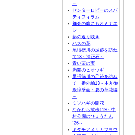
～
センターロビーのスパ
ティフィラム
都会の庭にもオミナエ
シ
藤の返り咲き
ハスの花
尾張徳川の足跡を訪ね
て13～清正石～
青い栗の実
満開のヒオウギ
尾張徳川の足跡を訪ね
て 番外編13～本丸御
殿障壁画・夏の草花編
～
ミソハギの開花
なかむら散歩119～中
村公園のひょうたん
´26～
キダチアメリカフヨウ