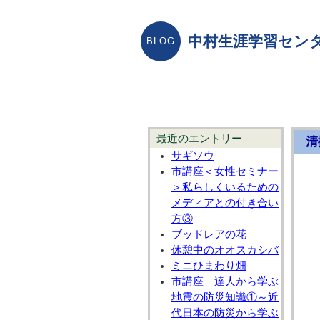
中村生涯学習センタ
最近のエントリー
清
サギソウ
市講座＜女性セミナー
＞私らしくいるための
メディアとの付き合い
方③
ブッドレアの花
休憩中のオオスカシバ
ミニひまわり畑
市講座 達人から学ぶ
地震の防災知識①～近
代日本の防災から学ぶ