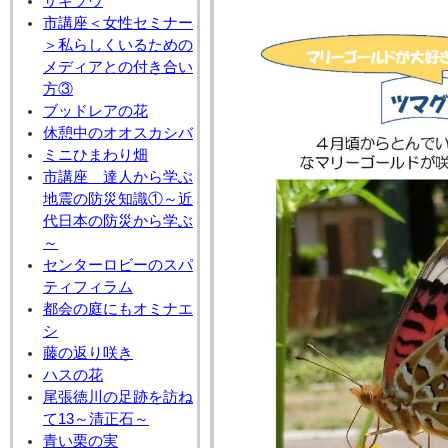
サギソウ
市講座＜女性セミナー
＞私らしくいるための
メディアとの付き合い
方③
ブッドレアの花
休憩中のオオスカシバ
ミニひまわり畑
市講座 達人から学ぶ
地震の防災知識①～近
代日本の防災から学ぶ
～
センターロビーのスパ
ティフィラム
都会の庭にもオミナエ
シ
藤の返り咲き
ハスの花
尾張徳川の足跡を訪ね
て13～清正石～
青い栗の実