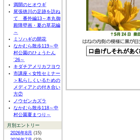
満開のヒオウギ
尾張徳川の足跡を訪ね
て 番外編13～本丸御
殿障壁画・夏の草花編
～
ミソハギの開花
なかむら散歩119～中
村公園のひょうたん
´26～
キダチアメリカフヨウ
市講座＜女性セミナー
＞私らしくいるための
メディアとの付き合い
方②
ノウゼンカズラ
なかむら散歩118～中
村公園夏まつり～
月別エントリー
2026年8月
(15)
2026年7月
(33)