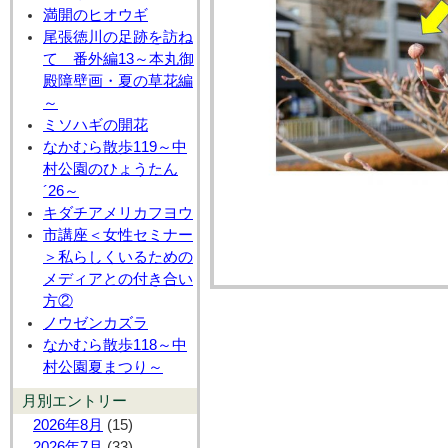
満開のヒオウギ
尾張徳川の足跡を訪ね
て 番外編13～本丸御
殿障壁画・夏の草花編
～
ミソハギの開花
なかむら散歩119～中
村公園のひょうたん
´26～
キダチアメリカフヨウ
市講座＜女性セミナー
＞私らしくいるための
メディアとの付き合い
方②
ノウゼンカズラ
なかむら散歩118～中
村公園夏まつり～
月別エントリー
2026年8月
(15)
2026年7月
(33)