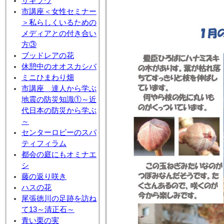
サギソウ
市講座＜女性セミナー
＞私らしくいるための
メディアとの付き合い
方③
ブッドレアの花
休憩中のオオスカシバ
ミニひまわり畑
市講座 達人から学ぶ
地震の防災知識①～近
代日本の防災から学ぶ
～
センターロビーのスパ
ティフィラム
都会の庭にもオミナエ
シ
藤の返り咲き
ハスの花
尾張徳川の足跡を訪ね
て13～清正石～
青い栗の実