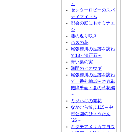
～
センターロビーのスパ
ティフィラム
都会の庭にもオミナエ
シ
藤の返り咲き
ハスの花
尾張徳川の足跡を訪ね
て13～清正石～
青い栗の実
満開のヒオウギ
尾張徳川の足跡を訪ね
て 番外編13～本丸御
殿障壁画・夏の草花編
～
ミソハギの開花
なかむら散歩119～中
村公園のひょうたん
´26～
キダチアメリカフヨウ