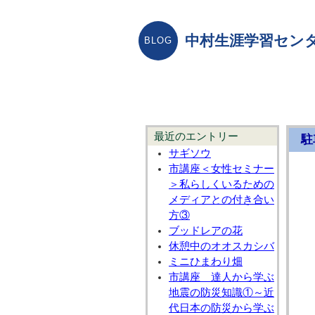
中村生涯学習センタ
最近のエントリー
駐
サギソウ
市講座＜女性セミナー
＞私らしくいるための
メディアとの付き合い
方③
ブッドレアの花
休憩中のオオスカシバ
ミニひまわり畑
市講座 達人から学ぶ
地震の防災知識①～近
代日本の防災から学ぶ