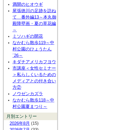
満開のヒオウギ
尾張徳川の足跡を訪ね
て 番外編13～本丸御
殿障壁画・夏の草花編
～
ミソハギの開花
なかむら散歩119～中
村公園のひょうたん
´26～
キダチアメリカフヨウ
市講座＜女性セミナー
＞私らしくいるための
メディアとの付き合い
方②
ノウゼンカズラ
なかむら散歩118～中
村公園夏まつり～
月別エントリー
2026年8月
(15)
2026年7月
(33)