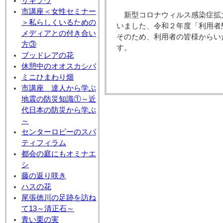
サギソウ
市講座＜女性セミナー
新型コロナウィルス感染症拡
＞私らしくいるための
いました、令和２年度「利用者
メディアとの付き合い
そのため、利用者の皆様からい
方③
す。
ブッドレアの花
休憩中のオオスカシバ
ミニひまわり畑
市講座 達人から学ぶ
地震の防災知識①～近
代日本の防災から学ぶ
～
センターロビーのスパ
ティフィラム
都会の庭にもオミナエ
シ
藤の返り咲き
ハスの花
尾張徳川の足跡を訪ね
て13～清正石～
青い栗の実