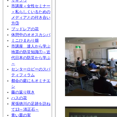
サギソウ
市講座＜女性セミナー
＞私らしくいるための
メディアとの付き合い
方③
ブッドレアの花
休憩中のオオスカシバ
ミニひまわり畑
市講座 達人から学ぶ
地震の防災知識①～近
代日本の防災から学ぶ
～
センターロビーのスパ
ティフィラム
都会の庭にもオミナエ
シ
藤の返り咲き
ハスの花
尾張徳川の足跡を訪ね
て13～清正石～
青い栗の実