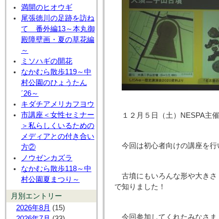
満開のヒオウギ
尾張徳川の足跡を訪ね
て 番外編13～本丸御
殿障壁画・夏の草花編
～
ミソハギの開花
なかむら散歩119～中
村公園のひょうたん
´26～
キダチアメリカフヨウ
市講座＜女性セミナー
１２月５日（土）NESPA
＞私らしくいるための
メディアとの付き合い
今回は初心者向けの講座を行
方②
ノウゼンカズラ
なかむら散歩118～中
古墳にもいろんな形や大きさ
村公園夏まつり～
で知りました！
月別エントリー
2026年8月
(15)
今回参加してくれたみなさま
2026年7月
(33)