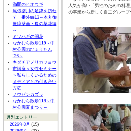
満開のヒオウギ
人気が高い「男性のための料理
尾張徳川の足跡を訪ね
の事業から新しく自主グループ
て 番外編13～本丸御
殿障壁画・夏の草花編
～
ミソハギの開花
なかむら散歩119～中
村公園のひょうたん
´26～
キダチアメリカフヨウ
市講座＜女性セミナー
＞私らしくいるための
メディアとの付き合い
方②
ノウゼンカズラ
なかむら散歩118～中
村公園夏まつり～
月別エントリー
2026年8月
(15)
2026年7月
(33)