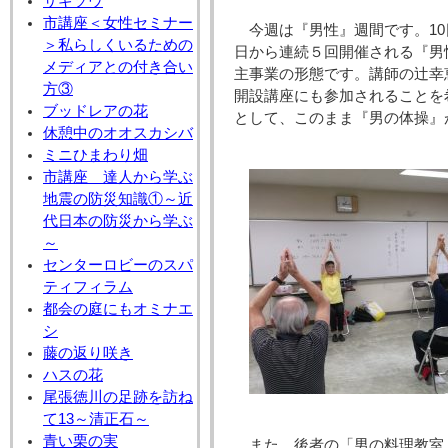
サギソウ
市講座＜女性セミナー
今週は『男性』週間です。10
＞私らしくいるための
日から連続５回開催される『男
メディアとの付き合い
主事業の形態です。講師の辻幸
方③
開設講座にも参加されることを
ブッドレアの花
として、このまま『男の体操』
休憩中のオオスカシバ
ミニひまわり畑
市講座 達人から学ぶ
地震の防災知識①～近
代日本の防災から学ぶ
～
センターロビーのスパ
ティフィラム
都会の庭にもオミナエ
シ
藤の返り咲き
ハスの花
尾張徳川の足跡を訪ね
て13～清正石～
青い栗の実
また、後者の「男の料理教室