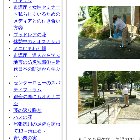
サギソウ
市講座＜女性セミナー
＞私らしくいるための
メディアとの付き合い
方③
ブッドレアの花
休憩中のオオスカシバ
ミニひまわり畑
市講座 達人から学ぶ
地震の防災知識①～近
代日本の防災から学ぶ
～
センターロビーのスパ
ティフィラム
都会の庭にもオミナエ
シ
藤の返り咲き
ハスの花
尾張徳川の足跡を訪ね
て13～清正石～
青い栗の実
５月３０日午後、気温31℃