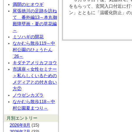
満開のヒオウギ
をもらって、玄関入口付近に打
尾張徳川の足跡を訪ね
ン」とともに「温暖化防止」の
て 番外編13～本丸御
殿障壁画・夏の草花編
～
ミソハギの開花
なかむら散歩119～中
村公園のひょうたん
´26～
キダチアメリカフヨウ
市講座＜女性セミナー
＞私らしくいるための
メディアとの付き合い
方②
ノウゼンカズラ
なかむら散歩118～中
村公園夏まつり～
月別エントリー
2026年8月
(15)
2026年7月
(33)