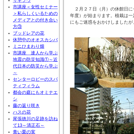
サギソウ
市講座＜女性セミナー
２月２７日（月）の休館日に
＞私らしくいるための
年度）が始まります。植栽は一
メディアとの付き合い
にもご迷惑をおかけしましたが
方③
ブッドレアの花
休憩中のオオスカシバ
ミニひまわり畑
市講座 達人から学ぶ
地震の防災知識①～近
代日本の防災から学ぶ
～
センターロビーのスパ
ティフィラム
都会の庭にもオミナエ
シ
藤の返り咲き
ハスの花
尾張徳川の足跡を訪ね
て13～清正石～
青い栗の実