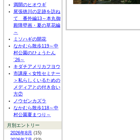
満開のヒオウギ
尾張徳川の足跡を訪ね
て 番外編13～本丸御
殿障壁画・夏の草花編
～
ミソハギの開花
なかむら散歩119～中
村公園のひょうたん
´26～
キダチアメリカフヨウ
市講座＜女性セミナー
＞私らしくいるための
メディアとの付き合い
方②
ノウゼンカズラ
なかむら散歩118～中
村公園夏まつり～
月別エントリー
2026年8月
(15)
2026年7月
(33)