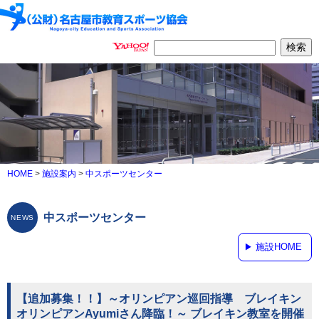
HOME
>
施設案内
>
中スポーツセンター
中スポーツセンター
施設HOME
【追加募集！！】～オリンピアン巡回指導 ブレイキン
オリンピアンAyumiさん降臨！～ ブレイキン教室を開催