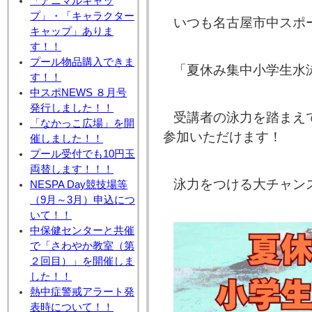
「アニマルキャッ
プ」・「キャラクター
いつも名古屋市中スポ
キャップ」ありま
す！！
プール物品購入できま
「夏休み集中小学生水
す！！
中スポNEWS ８月号
発行しました！！
受講者の泳力を踏まえ
「なかっこ広場」を開
参加いただけます！
催しました！！
プール受付でも10円玉
両替します！！！
泳力をつける大チャンス
NESPA Day競技場等
（9月～3月）申込につ
いて！！
中保健センターと共催
で「さわやか教室（第
２回目）」を開催しま
した！！
熱中症警戒アラート発
表時について！！