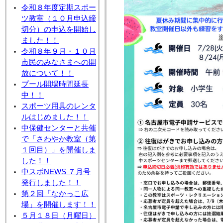
令和８年度定期スポー
ツ教室（１０月申込締
切分）の申込を開始し
ました！！
令和８年９月・１０月
市民のみなさまへの開
放について！！
プール開場時間延長
中！！
スポーツ用具のレンタ
ルはじめました！！
中保健センターと共催
で「さわやか教室（第
１回目）」を開催しま
した！！
中スポNEWS ７月号
発行しました！！
第２回「なかっこ広
場」を開催します！！
５月１８日（月曜日）