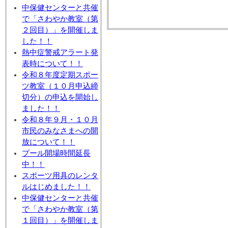
中保健センターと共催
で「さわやか教室（第
２回目）」を開催しま
した！！
熱中症警戒アラート発
表時について！！
令和８年度定期スポー
ツ教室（１０月申込締
切分）の申込を開始し
ました！！
令和８年９月・１０月
市民のみなさまへの開
放について！！
プール開場時間延長
中！！
スポーツ用具のレンタ
ルはじめました！！
中保健センターと共催
で「さわやか教室（第
１回目）」を開催しま