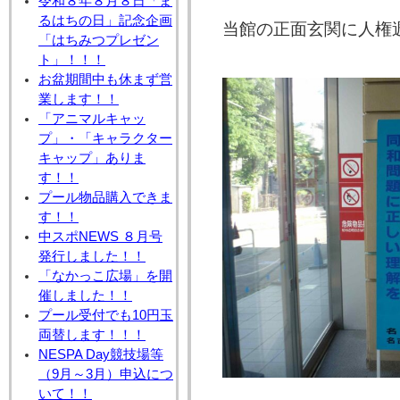
令和８年８月８日「ま
るはちの日」記念企画
当館の正面玄関に人権
「はちみつプレゼン
ト」！！！
お盆期間中も休まず営
業します！！
「アニマルキャッ
プ」・「キャラクター
キャップ」ありま
す！！
プール物品購入できま
す！！
中スポNEWS ８月号
発行しました！！
「なかっこ広場」を開
催しました！！
プール受付でも10円玉
両替します！！！
NESPA Day競技場等
（9月～3月）申込につ
いて！！