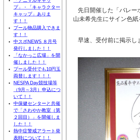
「アニマルキャッ
プ」・「キャラクター
先日開催した「バレー
キャップ」ありま
山未希先生にサイン色紙
す！！
プール物品購入できま
す！！
早速、受付前に掲示し
中スポNEWS ８月号
発行しました！！
「なかっこ広場」を開
催しました！！
プール受付でも10円玉
両替します！！！
NESPA Day競技場等
（9月～3月）申込につ
いて！！
中保健センターと共催
で「さわやか教室（第
２回目）」を開催しま
した！！
熱中症警戒アラート発
表時について！！