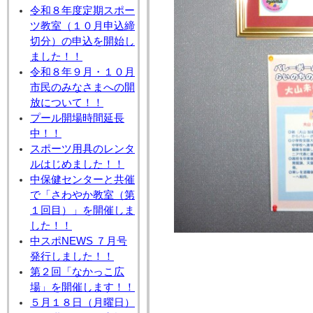
令和８年度定期スポー
ツ教室（１０月申込締
切分）の申込を開始し
ました！！
令和８年９月・１０月
市民のみなさまへの開
放について！！
プール開場時間延長
中！！
スポーツ用具のレンタ
ルはじめました！！
中保健センターと共催
で「さわやか教室（第
１回目）」を開催しま
した！！
中スポNEWS ７月号
発行しました！！
第２回「なかっこ広
場」を開催します！！
５月１８日（月曜日）