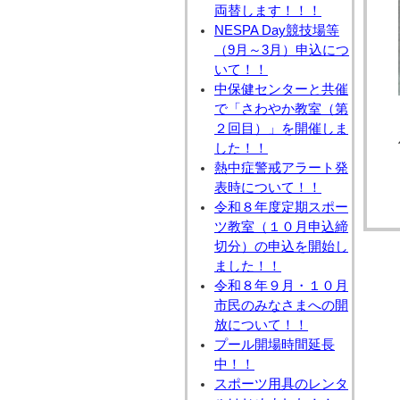
両替します！！！
NESPA Day競技場等
（9月～3月）申込につ
いて！！
中保健センターと共催
で「さわやか教室（第
２回目）」を開催しま
した！！
熱中症警戒アラート発
表時について！！
令和８年度定期スポー
ツ教室（１０月申込締
切分）の申込を開始し
ました！！
令和８年９月・１０月
市民のみなさまへの開
放について！！
プール開場時間延長
中！！
スポーツ用具のレンタ