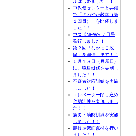
ルはじめました！！
中保健センターと共催
で「さわやか教室（第
１回目）」を開催しま
した！！
中スポNEWS ７月号
発行しました！！
第２回「なかっこ広
場」を開催します！！
５月１８日（月曜日）
に、職員研修を実施し
ました！！
不審者対応訓練を実施
しました！
エレベーター閉じ込め
救助訓練を実施しまし
た！！
震災・消防訓練を実施
しました！！
競技場床面点検を行い
ました！！