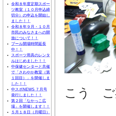
令和８年度定期スポー
ツ教室（１０月申込締
切分）の申込を開始し
ました！！
令和８年９月・１０月
市民のみなさまへの開
放について！！
プール開場時間延長
中！！
スポーツ用具のレンタ
ルはじめました！！
中保健センターと共催
で「さわやか教室（第
１回目）」を開催しま
した！！
こう ご
中スポNEWS ７月号
発行しました！！
第２回「なかっこ広
場」を開催します！！
５月１８日（月曜日）