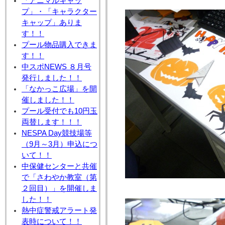
「アニマルキャッ
プ」・「キャラクター
キャップ」ありま
す！！
プール物品購入できま
す！！
中スポNEWS ８月号
発行しました！！
「なかっこ広場」を開
催しました！！
プール受付でも10円玉
両替します！！！
NESPA Day競技場等
（9月～3月）申込につ
いて！！
中保健センターと共催
で「さわやか教室（第
２回目）」を開催しま
した！！
熱中症警戒アラート発
表時について！！