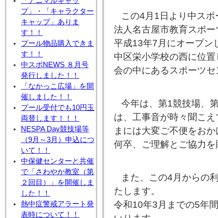
「アニマルキャッ
プ」・「キャラクター
この4月1日より中ス
キャップ」ありま
法人名古屋市教育スポー
す！！
平成13年7月にオープン
プール物品購入できま
す！！
中区栄小学校の西に位置
中スポNEWS ８月号
会の中にあるスポーツセ
発行しました！！
「なかっこ広場」を開
催しました！！
今年は、第1競技場、
プール受付でも10円玉
は、工事音が時々聞こえ
両替します！！！
NESPA Day競技場等
まには大変ご不便をおか
（9月～3月）申込につ
何卒、ご理解とご協力を
いて！！
中保健センターと共催
で「さわやか教室（第
また、この4月からの
２回目）」を開催しま
たします。
した！！
令和10年3月までの5
熱中症警戒アラート発
表時について！！