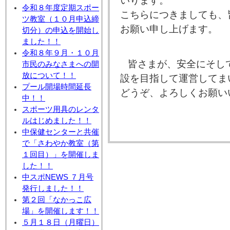
いります。
令和８年度定期スポー
こちらにつきましても、
ツ教室（１０月申込締
お願い申し上げます。
切分）の申込を開始し
ました！！
令和８年９月・１０月
皆さまが、安全にそし
市民のみなさまへの開
放について！！
設を目指して運営してま
プール開場時間延長
どうぞ、よろしくお願い
中！！
スポーツ用具のレンタ
ルはじめました！！
中保健センターと共催
で「さわやか教室（第
１回目）」を開催しま
した！！
中スポNEWS ７月号
発行しました！！
第２回「なかっこ広
場」を開催します！！
５月１８日（月曜日）