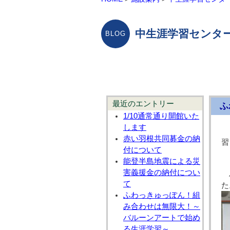
中生涯学習センター
最近のエントリー
ふ
1/10通常通り開館いた
します
赤い羽根共同募金の納
習
付について
能登半島地震による災
害義援金の納付につい
て
た
ふわっきゅっぽん！組
み合わせは無限大！～
バルーンアートで始め
る生涯学習～