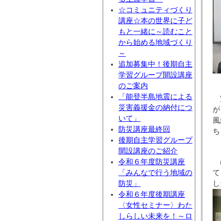
☆コミュニティづくり
講座☆本の世界に子ど
もと一緒に～読むこと
から始める地域づくり
～
追加募集中！後期自主
学習グループ開設講座
のご案内
「能登半島地震による
災害義援金の納付につ
が
いて」
風
防災講座最終回
ち
後期自主学習グループ
開設講座のご紹介
令和６年度防災講座
「みんなで行う地域の
て
防災」
し
令和６年度後期講座
〈女性セミナー〉わた
しらしい未来を！～ロ