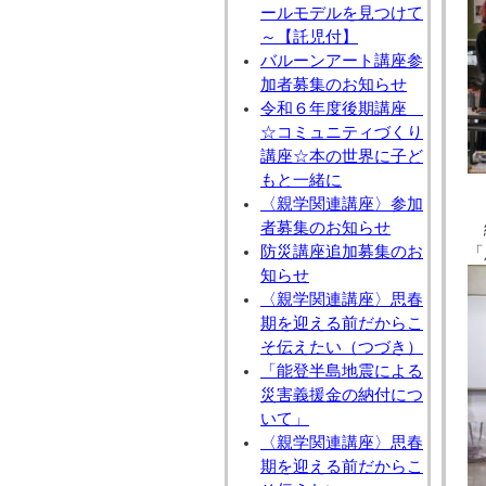
ールモデルを見つけて
～【託児付】
バルーンアート講座参
加者募集のお知らせ
令和６年度後期講座
☆コミュニティづくり
講座☆本の世界に子ど
もと一緒に
〈親学関連講座〉参加
者募集のお知らせ
防災講座追加募集のお
「
知らせ
〈親学関連講座〉思春
期を迎える前だからこ
そ伝えたい（つづき）
「能登半島地震による
災害義援金の納付につ
いて」
〈親学関連講座〉思春
期を迎える前だからこ