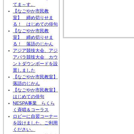
てま～す。
【なごやか市民教
室】 締め切りせま
る！ はじめての俳句
【なごやか市民教
室】 締め切りせま
る！ 落語のじかん
アジア競技大会、アジ
アパラ競技大会 カウ
ントダウンボードを設
置しました
【なごやか市民教室】
落語のじかん
【なごやか市民教室】
はじめての俳句
NESPA事業 らくら
く斉唱＆コーラス
ロビーに自習コーナー
を設けました。ご利用
ください。