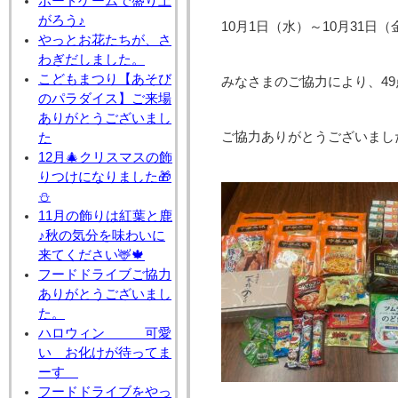
ボードゲームで盛り上
がろう♪
10月1日（水）～10月31
やっとお花たちが、さ
わぎだしました。
こどもまつり【あそび
みなさまのご協力により、49点
のパラダイス】ご来場
ありがとうございまし
ご協力ありがとうございまし
た
12月🎄クリスマスの飾
りつけになりました🎁
⛄
11月の飾りは紅葉と鹿
♪秋の気分を味わいに
来てください🦌🍁
フードドライブご協力
ありがとうございまし
た。
ハロウィン 可愛
い お化けが待ってま
ーす
フードドライブをやっ