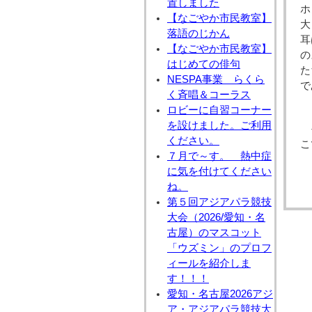
置しました
ホ
【なごやか市民教室】
大
落語のじかん
耳
【なごやか市民教室】
の
はじめての俳句
た
NESPA事業 らくら
で
く斉唱＆コーラス
ロビーに自習コーナー
を設けました。ご利用
ください。
こ
７月で～す。 熱中症
に気を付けてください
ね。
第５回アジアパラ競技
大会（2026/愛知・名
古屋）のマスコット
「ウズミン」のプロフ
ィールを紹介しま
す！！！
愛知・名古屋2026アジ
ア・アジアパラ競技大