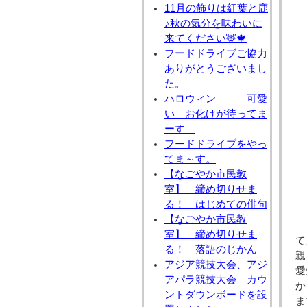
11月の飾りは紅葉と鹿
♪秋の気分を味わいに
来てください🦌🍁
フードドライブご協力
ありがとうございまし
た。
ハロウィン 可愛
い お化けが待ってま
ーす
フードドライブをやっ
てま～す。
【なごやか市民教
室】 締め切りせま
る！ はじめての俳句
【なごやか市民教
室】 締め切りせま
て
る！ 落語のじかん
親
アジア競技大会、アジ
愛
アパラ競技大会 カウ
か
ントダウンボードを設
ま