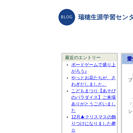
瑞穂生涯学習センタ
最近のエントリー
愛
ボードゲームで盛り上
がろう♪
やっとお花たちが、さ
ブ
わぎだしました。
こどもまつり【あそび
のパラダイス】ご来場
ありがとうございまし
「
た
シ
12月🎄クリスマスの飾
りつけになりました🎁
⛄