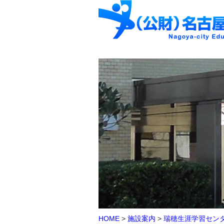
HOME
>
施設案内
>
瑞穂生涯学習セン