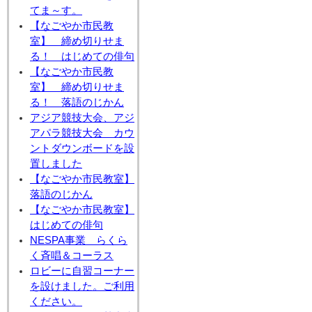
てま～す。
【なごやか市民教
室】 締め切りせま
る！ はじめての俳句
【なごやか市民教
室】 締め切りせま
る！ 落語のじかん
アジア競技大会、アジ
アパラ競技大会 カウ
ントダウンボードを設
置しました
【なごやか市民教室】
落語のじかん
【なごやか市民教室】
はじめての俳句
NESPA事業 らくら
く斉唱＆コーラス
ロビーに自習コーナー
を設けました。ご利用
ください。