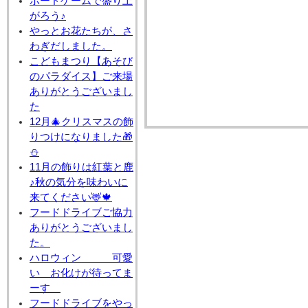
ボードゲームで盛り上
がろう♪
やっとお花たちが、さ
わぎだしました。
こどもまつり【あそび
のパラダイス】ご来場
ありがとうございまし
た
12月🎄クリスマスの飾
りつけになりました🎁
⛄
11月の飾りは紅葉と鹿
♪秋の気分を味わいに
来てください🦌🍁
フードドライブご協力
ありがとうございまし
た。
ハロウィン 可愛
い お化けが待ってま
ーす
フードドライブをやっ