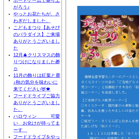
ボードゲームで盛り上
がろう♪
やっとお花たちが、さ
わぎだしました。
こどもまつり【あそび
のパラダイス】ご来場
ありがとうございまし
た
12月🎄クリスマスの飾
りつけになりました🎁
⛄
11月の飾りは紅葉と鹿
♪秋の気分を味わいに
来てください🦌🍁
フードドライブご協力
ありがとうございまし
た。
ハロウィン 可愛
い お化けが待ってま
ーす
フードドライブをやっ