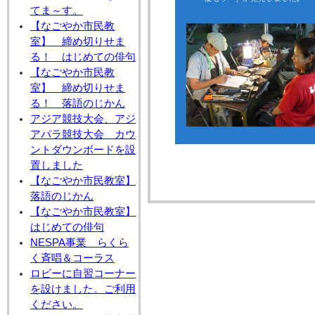
てま～す。
【なごやか市民教
室】 締め切りせま
る！ はじめての俳句
【なごやか市民教
室】 締め切りせま
る！ 落語のじかん
アジア競技大会、アジ
アパラ競技大会 カウ
ントダウンボードを設
置しました
【なごやか市民教室】
落語のじかん
【なごやか市民教室】
はじめての俳句
NESPA事業 らくら
く斉唱＆コーラス
ロビーに自習コーナー
を設けました。ご利用
ください。